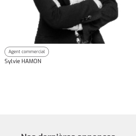
Agent commercial
Sylvie HAMON
S