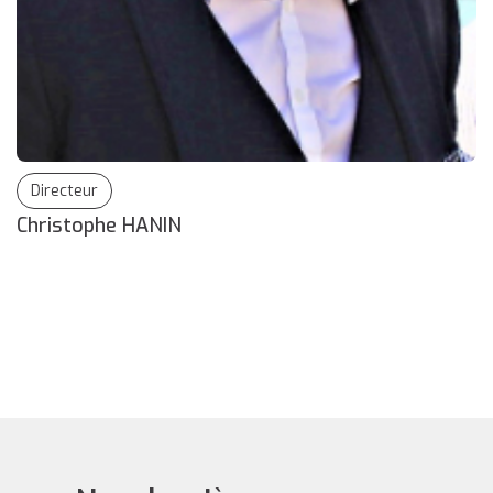
R
Directeur
Christophe HANIN