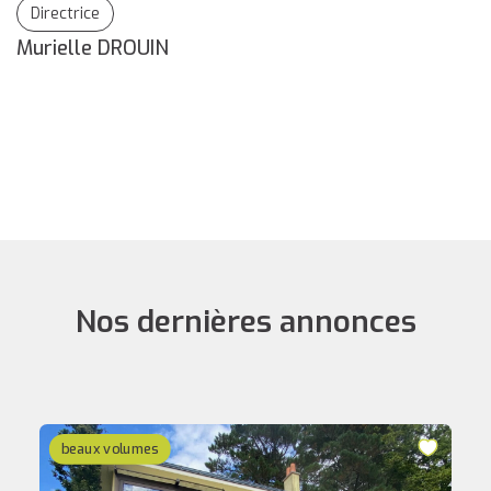
Directrice
Murielle DROUIN
F
Nos dernières annonces
beaux volumes