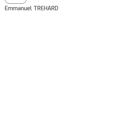
Emmanuel TREHARD
E