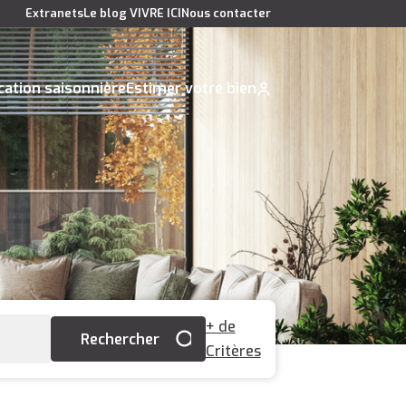
Extranets
Le blog VIVRE ICI
Nous contacter
cation saisonnière
Estimer votre bien
+ de
Critères