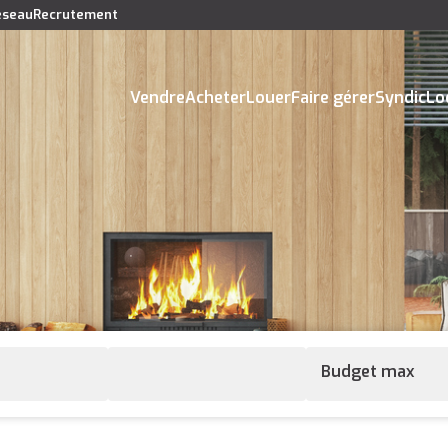
réseau
Recrutement
Vendre
Acheter
Louer
Faire gérer
Syndic
Lo