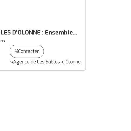
LES D'OLONNE : Ensemble
es possibilités sur 2300 m²
res
Contacter
Agence de Les Sables-d'Olonne