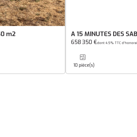
50 m2
A 15 MINUTES DES SAB
immobilier aux multipl
658 350 €
dont 4.5% TTC d'honorai
de terrain
10
pièce(s)