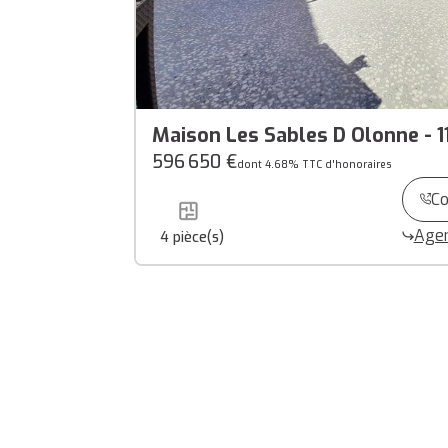
Maison Les Sables D Olonne - 
596 650 €
dont 4.68% TTC d'honoraires
Co
Agen
4
pièce(s)