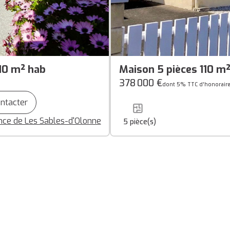
110 m² hab
Maison 5 pièces 110 m
378 000 €
dont 5% TTC d'honorair
ntacter
ce de Les Sables-d'Olonne
5
pièce(s)