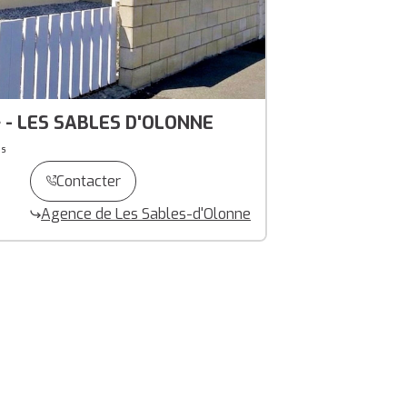
² - LES SABLES D'OLONNE
es
Contacter
Agence de Les Sables-d'Olonne