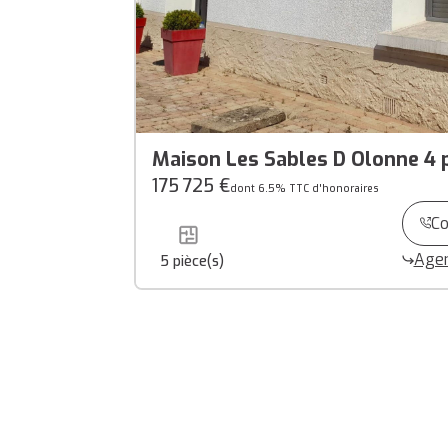
Maison Les Sables D Olonne 4 p
175 725 €
dont 6.5% TTC d'honoraires
Co
Agen
5
pièce(s)