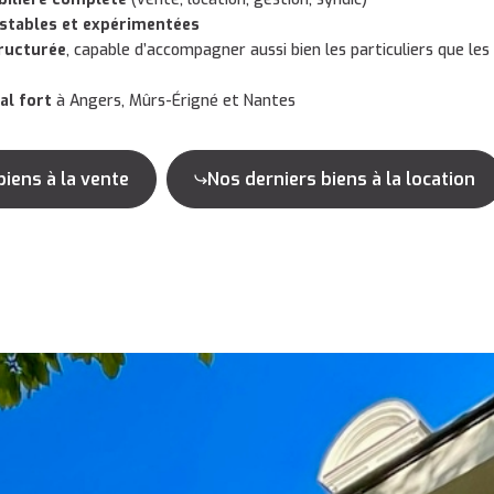
 stables et expérimentées
ructurée
, capable d’accompagner aussi bien les particuliers que les 
al fort
à Angers, Mûrs-Érigné et Nantes
biens à la vente
Nos derniers biens à la location