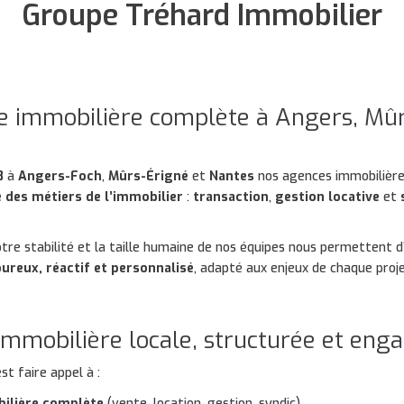
Groupe Tréhard Immobilier
e immobilière complète à Angers, Mûr
8
à
Angers-Foch
,
Mûrs-Érigné
et
Nantes
nos agences immobilièr
 des métiers de l’immobilier
:
transaction
,
gestion locative
et
tre stabilité et la taille humaine de nos équipes nous permettent d’
oureux, réactif et personnalisé
, adapté aux enjeux de chaque proje
mmobilière locale, structurée et eng
st faire appel à :
ilière complète
(vente, location, gestion, syndic)