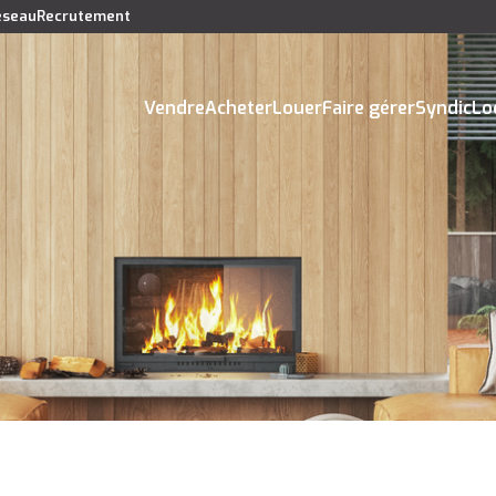
réseau
Recrutement
Vendre
Acheter
Louer
Faire gérer
Syndic
Lo