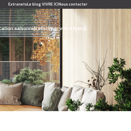
Extranets
Le blog VIVRE ICI
Nous contacter
cation saisonnière
Estimer votre bien