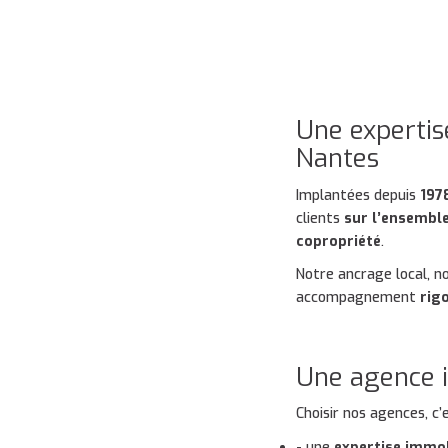
Une expertis
Nantes
Implantées depuis
197
clients
sur l’ensemble
copropriété
.
Notre ancrage local, no
accompagnement
rig
Une agence i
Choisir nos agences, c’e
- une
expertise immob