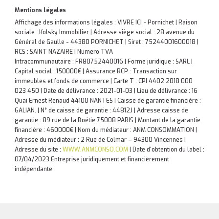
Mentions légales
Affichage des informations légales : VIVRE ICI - Pornichet | Raison
sociale : Kolsky Immobilier | Adresse siège social : 28 avenue du
Général de Gaulle - 44380 PORNICHET | Siret : 75244001600018 |
RCS : SAINT NAZAIRE | Numero TVA
Intracommunautaire : FR80752440016 | Forme juridique : SARL |
Capital social : 150000€ | Assurance RCP : Transaction sur
immeubles et fonds de commerce |
Carte T : CPI 4402 2018 000
023 450 | Date de délivrance : 2021-01-03 | Lieu de délivrance : 16
Quai Ernest Renaud 44100 NANTES | Caisse de garantie financière :
GALIAN. | N° de caisse de garantie : 44812J | Adresse caisse de
garantie : 89 rue de la Boétie 75008 PARIS | Montant de la garantie
financière : 460000€ | Nom du médiateur : ANM CONSOMMATION |
Adresse du médiateur : 2 Rue de Colmar – 94300 Vincennes |
Adresse du site :
WWW.ANMCONSO.COM
| Date d'obtention du label :
07/04/2023
Entreprise juridiquement et financièrement
indépendante