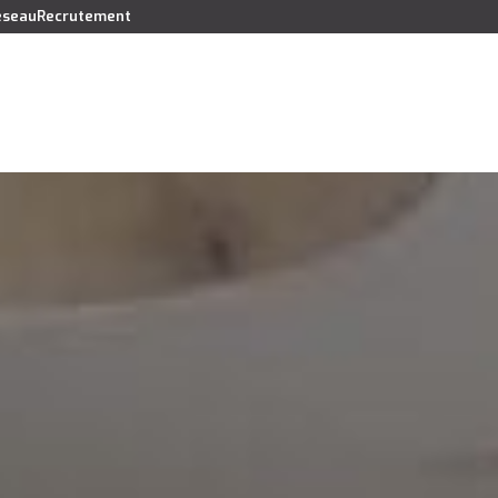
réseau
Recrutement
Vendre
Acheter
Louer
Faire gérer
Syndic
Lo