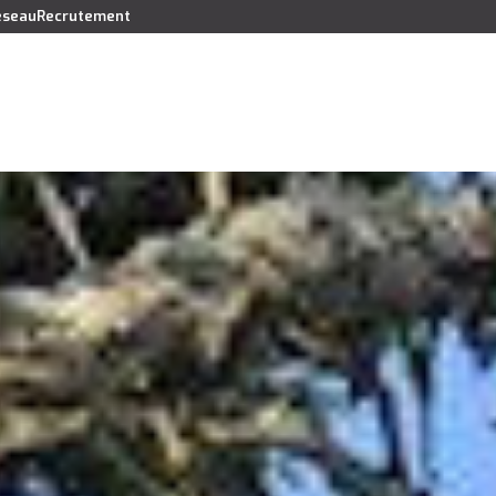
réseau
Recrutement
Vendre
Acheter
Louer
Faire gérer
Syndic
Lo