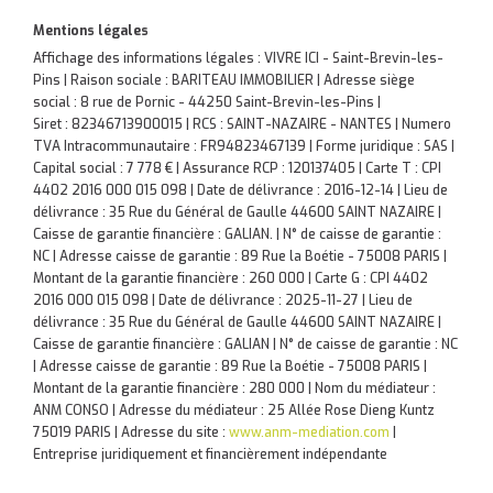
Mentions légales
Affichage des informations légales : VIVRE ICI - Saint-Brevin-les-
Pins | Raison sociale : BARITEAU IMMOBILIER | Adresse siège
social : 8 rue de Pornic - 44250 Saint-Brevin-les-Pins |
Siret : 82346713900015 | RCS : SAINT-NAZAIRE - NANTES | Numero
TVA Intracommunautaire : FR94823467139 | Forme juridique : SAS |
Capital social : 7 778 € | Assurance RCP : 120137405 |
Carte T : CPI
4402 2016 000 015 098 | Date de délivrance : 2016-12-14 | Lieu de
délivrance : 35 Rue du Général de Gaulle 44600 SAINT NAZAIRE |
Caisse de garantie financière : GALIAN. | N° de caisse de garantie :
NC | Adresse caisse de garantie : 89 Rue la Boétie - 75008 PARIS |
Montant de la garantie financière : 260 000 | Carte G : CPI 4402
2016 000 015 098 | Date de délivrance : 2025-11-27 | Lieu de
délivrance : 35 Rue du Général de Gaulle 44600 SAINT NAZAIRE |
Caisse de garantie financière : GALIAN | N° de caisse de garantie : NC
| Adresse caisse de garantie : 89 Rue la Boétie - 75008 PARIS |
Montant de la garantie financière : 280 000 | Nom du médiateur :
ANM CONSO | Adresse du médiateur : 25 Allée Rose Dieng Kuntz
75019 PARIS | Adresse du site :
www.anm-mediation.com
|
Entreprise juridiquement et financièrement indépendante