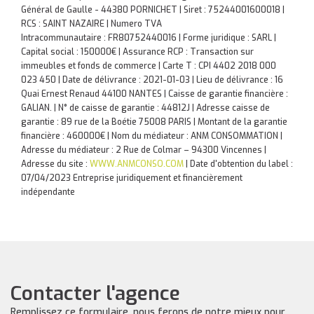
Général de Gaulle - 44380 PORNICHET | Siret : 75244001600018 |
RCS : SAINT NAZAIRE | Numero TVA
Intracommunautaire : FR80752440016 | Forme juridique : SARL |
Capital social : 150000€ | Assurance RCP : Transaction sur
immeubles et fonds de commerce |
Carte T : CPI 4402 2018 000
023 450 | Date de délivrance : 2021-01-03 | Lieu de délivrance : 16
Quai Ernest Renaud 44100 NANTES | Caisse de garantie financière :
GALIAN. | N° de caisse de garantie : 44812J | Adresse caisse de
garantie : 89 rue de la Boétie 75008 PARIS | Montant de la garantie
financière : 460000€ | Nom du médiateur : ANM CONSOMMATION |
Adresse du médiateur : 2 Rue de Colmar – 94300 Vincennes |
Adresse du site :
WWW.ANMCONSO.COM
| Date d'obtention du label :
07/04/2023
Entreprise juridiquement et financièrement
indépendante
Contacter l'agence
Remplissez ce formulaire, nous ferons de notre mieux pour