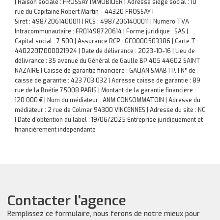
| Raison sociale : FROSSAY IMMOBILIER | Adresse siège social : 10
rue du Capitaine Robert Martin - 44320 FROSSAY |
Siret : 49872061400011 | RCS : 49872061400011 | Numero TVA
Intracommunautaire : FR01498720614 | Forme juridique : SAS |
Capital social : 7 500 | Assurance RCP : GF0000503386 |
Carte T :
44022017000021924 | Date de délivrance : 2023-10-16 | Lieu de
délivrance : 35 avenue du Général de Gaulle BP 405 44602 SAINT
NAZAIRE | Caisse de garantie financière : GALIAN SMABTP. | N° de
caisse de garantie : 423 703 032 | Adresse caisse de garantie : 89
rue de la Boétie 75008 PARIS | Montant de la garantie financière :
120 000 € | Nom du médiateur : ANM CONSOMMATOIN | Adresse du
médiateur : 2 rue de Colmar 94300 VINCENNES | Adresse du site : NC
| Date d'obtention du label : 19/06/2025
Entreprise juridiquement et
financièrement indépendante
Contacter l'agence
Remplissez ce formulaire, nous ferons de notre mieux pour