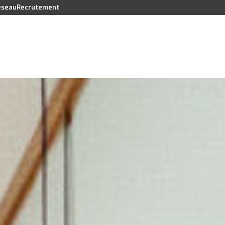
réseau
Recrutement
Vendre
Acheter
Louer
Faire gérer
Syndic
Lo