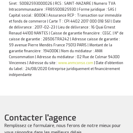
Siret : 50082593000026 | RCS : SAINT-NAZAIRE | Numero TVA
Intracommunautaire : FR85500825930 | Forme juridique : SAS |
Capital social : 8000€ | Assurance RCP : Transaction sur immeuble
et fonds de commerce |
Carte T : CPI 4402 2017 000 018 561 | Date
de délivrance : 2017-02-23 | Lieu de délivrance : 16 Quai Ernest
Renaud 44100 NANTES | Caisse de garantie financière : CEGC. | N° de
caisse de garantie : 28506TRA242 | Adresse caisse de garantie :
59 avenue Pierre Mendès France 75013 PARIS | Montant de la
garantie financière : 194000€ | Nom du médiateur : ANM
Consommation | Adresse du médiateur : 02 Rue de Colmar 94300
Vincennes | Adresse du site :
www.anmconso.com
| Date d'obtention
du label : 24/08/2020
Entreprise juridiquement et financièrement
indépendante
Contacter l'agence
Remplissez ce formulaire, nous ferons de notre mieux pour
vous répondre dans les meilleurs délais.