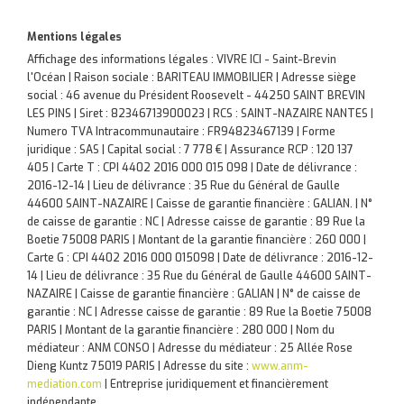
Mentions légales
Affichage des informations légales : VIVRE ICI - Saint-Brevin
l'Océan | Raison sociale : BARITEAU IMMOBILIER | Adresse siège
social : 46 avenue du Président Roosevelt - 44250 SAINT BREVIN
LES PINS | Siret : 82346713900023 | RCS : SAINT-NAZAIRE NANTES |
Numero TVA Intracommunautaire : FR94823467139 | Forme
juridique : SAS | Capital social : 7 778 € | Assurance RCP : 120 137
405 |
Carte T : CPI 4402 2016 000 015 098 | Date de délivrance :
2016-12-14 | Lieu de délivrance : 35 Rue du Général de Gaulle
44600 SAINT-NAZAIRE | Caisse de garantie financière : GALIAN. | N°
de caisse de garantie : NC | Adresse caisse de garantie : 89 Rue la
Boetie 75008 PARIS | Montant de la garantie financière : 260 000 |
Carte G : CPI 4402 2016 000 015098 | Date de délivrance : 2016-12-
14 | Lieu de délivrance : 35 Rue du Général de Gaulle 44600 SAINT-
NAZAIRE | Caisse de garantie financière : GALIAN | N° de caisse de
garantie : NC | Adresse caisse de garantie : 89 Rue la Boetie 75008
PARIS | Montant de la garantie financière : 280 000 | Nom du
médiateur : ANM CONSO | Adresse du médiateur : 25 Allée Rose
Dieng Kuntz 75019 PARIS | Adresse du site :
www.anm-
mediation.com
|
Entreprise juridiquement et financièrement
indépendante