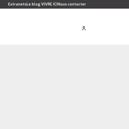
Extranets
Le blog VIVRE ICI
Nous contacter
cation saisonnière
Estimer votre bien