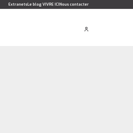
Extranets
Le blog VIVRE ICI
Nous contacter
cation saisonnière
Estimer votre bien