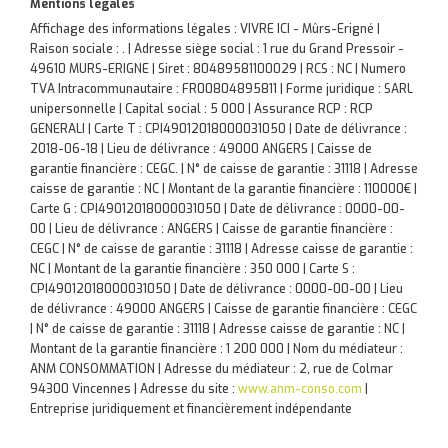
Mentions légales
Affichage des informations légales : VIVRE ICI - Mûrs-Erigné |
Raison sociale : . | Adresse siège social : 1 rue du Grand Pressoir -
49610 MURS-ERIGNE | Siret : 80489581100029 | RCS : NC | Numero
TVA Intracommunautaire : FR00804895811 | Forme juridique : SARL
unipersonnelle | Capital social : 5 000 | Assurance RCP : RCP
GENERALI |
Carte T : CPI49012018000031050 | Date de délivrance :
2018-06-18 | Lieu de délivrance : 49000 ANGERS | Caisse de
garantie financière : CEGC. | N° de caisse de garantie : 31118 | Adresse
caisse de garantie : NC | Montant de la garantie financière : 110000€ |
Carte G : CPI49012018000031050 | Date de délivrance : 0000-00-
00 | Lieu de délivrance : ANGERS | Caisse de garantie financière :
CEGC | N° de caisse de garantie : 31118 | Adresse caisse de garantie :
NC | Montant de la garantie financière : 350 000 | Carte S :
CPI49012018000031050 | Date de délivrance : 0000-00-00 | Lieu
de délivrance : 49000 ANGERS | Caisse de garantie financière : CEGC
| N° de caisse de garantie : 31118 | Adresse caisse de garantie : NC |
Montant de la garantie financière : 1 200 000 | Nom du médiateur :
ANM CONSOMMATION | Adresse du médiateur : 2, rue de Colmar
94300 Vincennes | Adresse du site :
www.anm-conso.com
|
Entreprise juridiquement et financièrement indépendante