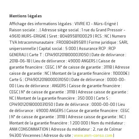
Mentions légales
Affichage des informations légales : VIVRE ICI - Mûrs-Erigné |
Raison sociale : . | Adresse siège social : 1 rue du Grand Pressoir -
49610 MURS-ERIGNE | Siret : 80489581100029 | RCS : NC | Numero
TVA Intracommunautaire : FR00804895811 | Forme juridique : SARL
unipersonnelle | Capital social : 5 000 | Assurance RCP : RCP
GENERALI |
Carte T : CPI49012018000031050 | Date de délivrance :
2018-06-18 | Lieu de délivrance : 49000 ANGERS | Caisse de
garantie financière : CEGC. | N° de caisse de garantie : 31118 | Adresse
caisse de garantie : NC | Montant de la garantie financière : 110000€ |
Carte G : CPI49012018000031050 | Date de délivrance : 0000-00-
00 | Lieu de délivrance : ANGERS | Caisse de garantie financière :
CEGC | N° de caisse de garantie : 31118 | Adresse caisse de garantie :
NC | Montant de la garantie financière : 350 000 | Carte S :
CPI49012018000031050 | Date de délivrance : 0000-00-00 | Lieu
de délivrance : 49000 ANGERS | Caisse de garantie financière : CEGC
| N° de caisse de garantie : 31118 | Adresse caisse de garantie : NC |
Montant de la garantie financière : 1 200 000 | Nom du médiateur :
ANM CONSOMMATION | Adresse du médiateur : 2, rue de Colmar
94300 Vincennes | Adresse du site :
www.anm-conso.com
|