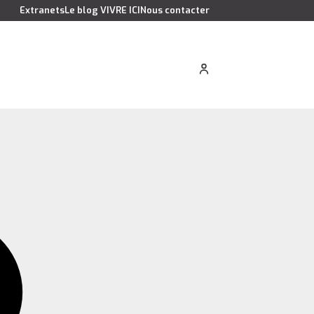
Extranets
Le blog VIVRE ICI
Nous contacter
cation saisonnière
Estimer votre bien