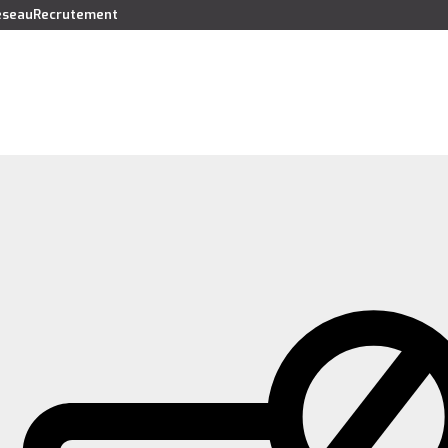
réseau
Recrutement
Vendre
Acheter
Louer
Faire gérer
Syndic
Lo