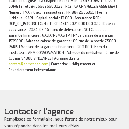
place de L'Eglise - La Chapelle Basse Mer - 44450 DIVATTE SUR
LOIRE | Siret : 84265636500025 | RCS : LA CHAPELLE BASSE MER |
Numero TVA Intracommunautaire : FR18842656365 | Forme
juridique : SARL | Capital social : 10 000 | Assurance RCP :
RCP_01_153989E |
Carte T : CPI 4401 2021 000 000 022 | Date de
délivrance : 2024-03-16 | Lieu de délivrance : NC | Caisse de
garantie financière : GALIAN-SMABTP. | N° de caisse de garantie :
153989E | Adresse caisse de garantie : 89 rue de la boetie 75008
PARIS | Montant de la garantie financière : 200 000 | Nom du
médiateur : ANM CONSOMMATION | Adresse du médiateur : 2 rue de
Colmar 94300 VINCENNES | Adresse du site :
contact@anmconso.com
|
Entreprise juridiquement et
financièrement indépendante
Contacter l'agence
Remplissez ce formulaire, nous ferons de notre mieux pour
vous répondre dans les meilleurs délais.