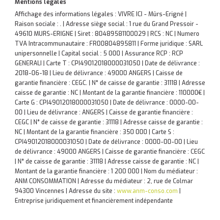
Mentions légales
Affichage des informations légales : VIVRE ICI - Mûrs-Erigné |
Raison sociale : . | Adresse siège social : 1 rue du Grand Pressoir -
49610 MURS-ERIGNE | Siret : 80489581100029 | RCS : NC | Numero
TVA Intracommunautaire : FR00804895811 | Forme juridique : SARL
unipersonnelle | Capital social : 5 000 | Assurance RCP : RCP
GENERALI |
Carte T : CPI49012018000031050 | Date de délivrance :
2018-06-18 | Lieu de délivrance : 49000 ANGERS | Caisse de
garantie financière : CEGC. | N° de caisse de garantie : 31118 | Adresse
caisse de garantie : NC | Montant de la garantie financière : 110000€ |
Carte G : CPI49012018000031050 | Date de délivrance : 0000-00-
00 | Lieu de délivrance : ANGERS | Caisse de garantie financière :
CEGC | N° de caisse de garantie : 31118 | Adresse caisse de garantie :
NC | Montant de la garantie financière : 350 000 | Carte S :
CPI49012018000031050 | Date de délivrance : 0000-00-00 | Lieu
de délivrance : 49000 ANGERS | Caisse de garantie financière : CEGC
| N° de caisse de garantie : 31118 | Adresse caisse de garantie : NC |
Montant de la garantie financière : 1 200 000 | Nom du médiateur :
ANM CONSOMMATION | Adresse du médiateur : 2, rue de Colmar
94300 Vincennes | Adresse du site :
www.anm-conso.com
|
Entreprise juridiquement et financièrement indépendante