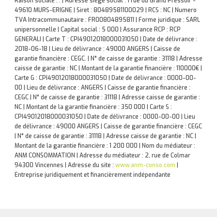
Raison sociale : . | Adresse siège social : 1 rue du Grand Pressoir -
49610 MURS-ERIGNE | Siret : 80489581100029 | RCS : NC | Numero
TVA Intracommunautaire : FR00804895811 | Forme juridique : SARL
unipersonnelle | Capital social : 5 000 | Assurance RCP : RCP
GENERALI |
Carte T : CPI49012018000031050 | Date de délivrance :
2018-06-18 | Lieu de délivrance : 49000 ANGERS | Caisse de
garantie financière : CEGC. | N° de caisse de garantie : 31118 | Adresse
caisse de garantie : NC | Montant de la garantie financière : 110000€ |
Carte G : CPI49012018000031050 | Date de délivrance : 0000-00-
00 | Lieu de délivrance : ANGERS | Caisse de garantie financière :
CEGC | N° de caisse de garantie : 31118 | Adresse caisse de garantie :
NC | Montant de la garantie financière : 350 000 | Carte S :
CPI49012018000031050 | Date de délivrance : 0000-00-00 | Lieu
de délivrance : 49000 ANGERS | Caisse de garantie financière : CEGC
| N° de caisse de garantie : 31118 | Adresse caisse de garantie : NC |
Montant de la garantie financière : 1 200 000 | Nom du médiateur :
ANM CONSOMMATION | Adresse du médiateur : 2, rue de Colmar
94300 Vincennes | Adresse du site :
www.anm-conso.com
|
Entreprise juridiquement et financièrement indépendante