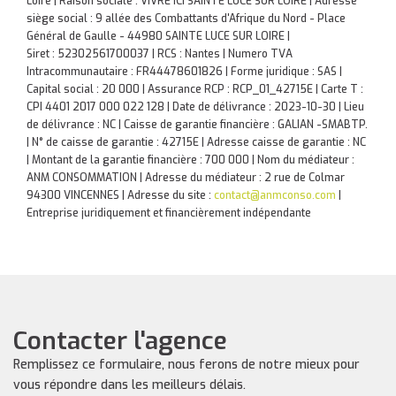
Loire | Raison sociale : VIVRE ICI SAINTE LUCE SUR LOIRE | Adresse
siège social : 9 allée des Combattants d'Afrique du Nord - Place
Général de Gaulle - 44980 SAINTE LUCE SUR LOIRE |
Siret : 52302561700037 | RCS : Nantes | Numero TVA
Intracommunautaire : FR44478601826 | Forme juridique : SAS |
Capital social : 20 000 | Assurance RCP : RCP_01_42715E |
Carte T :
CPI 4401 2017 000 022 128 | Date de délivrance : 2023-10-30 | Lieu
de délivrance : NC | Caisse de garantie financière : GALIAN -SMABTP.
| N° de caisse de garantie : 42715E | Adresse caisse de garantie : NC
| Montant de la garantie financière : 700 000 | Nom du médiateur :
ANM CONSOMMATION | Adresse du médiateur : 2 rue de Colmar
94300 VINCENNES | Adresse du site :
contact@anmconso.com
|
Entreprise juridiquement et financièrement indépendante
Contacter l'agence
Remplissez ce formulaire, nous ferons de notre mieux pour
vous répondre dans les meilleurs délais.