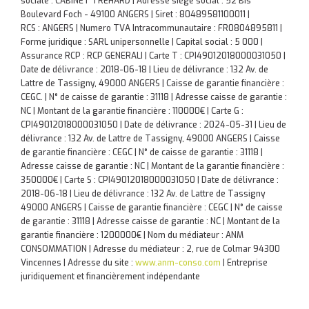
sociale : CABINET TREHARD | Adresse siège social : 52 Bis
Boulevard Foch - 49100 ANGERS | Siret : 80489581100011 |
RCS : ANGERS | Numero TVA Intracommunautaire : FR0804895811 |
Forme juridique : SARL unipersonnelle | Capital social : 5 000 |
Assurance RCP : RCP GENERALI |
Carte T : CPI49012018000031050 |
Date de délivrance : 2018-06-18 | Lieu de délivrance : 132 Av. de
Lattre de Tassigny, 49000 ANGERS | Caisse de garantie financière :
CEGC. | N° de caisse de garantie : 31118 | Adresse caisse de garantie :
NC | Montant de la garantie financière : 110000€ | Carte G :
CPI49012018000031050 | Date de délivrance : 2024-05-31 | Lieu de
délivrance : 132 Av. de Lattre de Tassigny, 49000 ANGERS | Caisse
de garantie financière : CEGC | N° de caisse de garantie : 31118 |
Adresse caisse de garantie : NC | Montant de la garantie financière :
350000€ | Carte S : CPI49012018000031050 | Date de délivrance :
2018-06-18 | Lieu de délivrance : 132 Av. de Lattre de Tassigny
49000 ANGERS | Caisse de garantie financière : CEGC | N° de caisse
de garantie : 31118 | Adresse caisse de garantie : NC | Montant de la
garantie financière : 1200000€ | Nom du médiateur : ANM
CONSOMMATION | Adresse du médiateur : 2, rue de Colmar 94300
Vincennes | Adresse du site :
www.anm-conso.com
|
Entreprise
juridiquement et financièrement indépendante