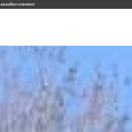
réseau
Recrutement
Vendre
Acheter
Louer
Faire gérer
Syndic
Lo