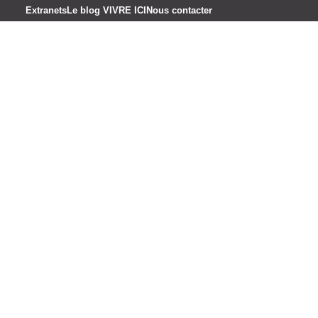
Extranets
Le blog VIVRE ICI
Nous contacter
ocation saisonnière
Estimer votre bien