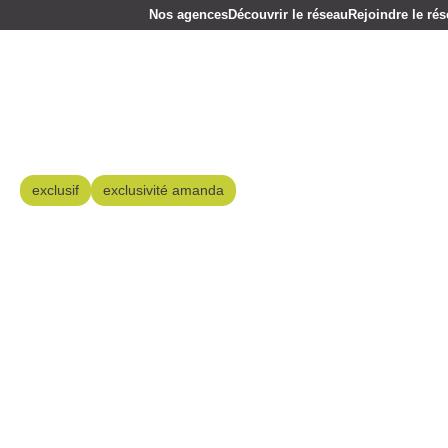
Nos agences
Découvrir le réseau
Rejoindre le ré
exclusif
exclusivité amanda