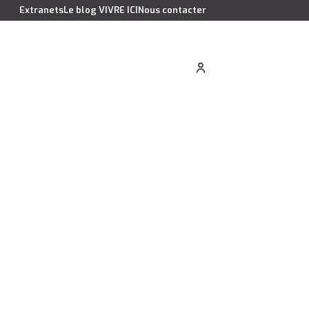
Extranets
Le blog VIVRE ICI
Nous contacter
cation saisonnière
Estimer votre bien