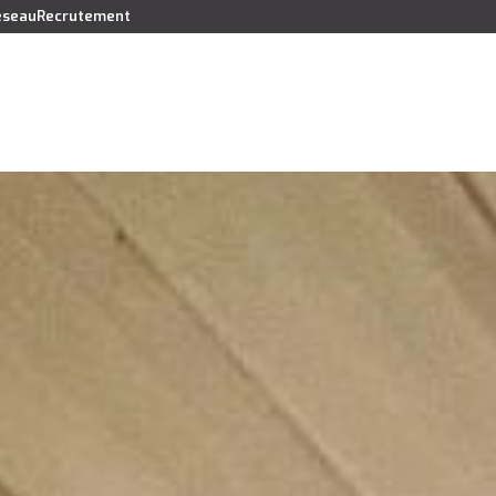
réseau
Recrutement
Vendre
Acheter
Louer
Faire gérer
Syndic
Lo