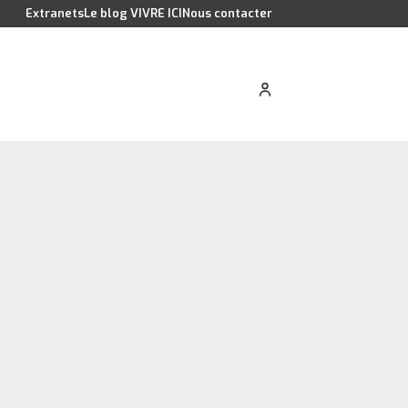
Extranets
Le blog VIVRE ICI
Nous contacter
cation saisonnière
Estimer votre bien