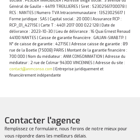
sociale : PESLIER IMMOBILIER | Adresse siège social : 3 avenue du
Général de Gaulle - 44119 TREILLIERES | Siret : 52302561700078 |
RCS : NANTES | Numero TVA Intracommunautaire : 13523025617 |
Forme juridique : SAS | Capital social : 20 000 | Assurance RCP :
RCP_01_42715E |
Carte T : 4401 2017 000 022 128 | Date de
délivrance : 2023-10-30 | Lieu de délivrance : 16 Quai Ernest Renaud
44100 NANTES | Caisse de garantie financière : GALIAN-SMABTP. |
N° de caisse de garantie : 42715E | Adresse caisse de garantie : 89
rue de la Boetie (75008) PARIS | Montant de la garantie financière :
700 000 | Nom du médiateur : ANM CONSOMMATION | Adresse du
médiateur : 2 rue de Colmar 94300 VINCENNES | Adresse du site :
contact@anmconso.com
|
Entreprise juridiquement et
financièrement indépendante
Contacter l'agence
Remplissez ce formulaire, nous ferons de notre mieux pour
vous répondre dans les meilleurs délais.