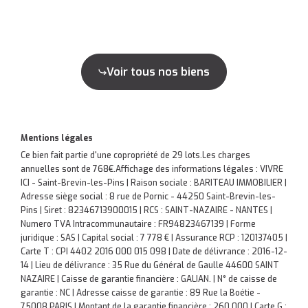
Voir tous nos biens
Mentions légales
Ce bien fait partie d'une copropriété de 29 lots.Les charges
annuelles sont de 768€.
Affichage des informations légales : VIVRE
ICI - Saint-Brevin-les-Pins | Raison sociale : BARITEAU IMMOBILIER |
Adresse siège social : 8 rue de Pornic - 44250 Saint-Brevin-les-
Pins | Siret : 82346713900015 | RCS : SAINT-NAZAIRE - NANTES |
Numero TVA Intracommunautaire : FR94823467139 | Forme
juridique : SAS | Capital social : 7 778 € | Assurance RCP : 120137405 |
Carte T : CPI 4402 2016 000 015 098 | Date de délivrance : 2016-12-
14 | Lieu de délivrance : 35 Rue du Général de Gaulle 44600 SAINT
NAZAIRE | Caisse de garantie financière : GALIAN. | N° de caisse de
garantie : NC | Adresse caisse de garantie : 89 Rue la Boétie -
75008 PARIS | Montant de la garantie financière : 260 000 | Carte G :