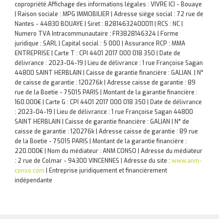
copropriété.
Affichage des informations légales : VIVRE ICI - Bouaye
| Raison sociale : MPG IMMOBILIER | Adresse siège social : 72 rue de
Nantes - 44830 BOUAYE | Siret : 82814632400011 | RCS : NC |
Numero TVA Intracommunautaire : FR3828146324 | Forme
juridique : SARL | Capital social : 5 000 | Assurance RCP : MMA
ENTREPRISE |
Carte T : CPI 4401 2017 000 018 350 | Date de
délivrance : 2023-04-19 | Lieu de délivrance : 1 rue Françoise Sagan
44800 SAINT HERBLAIN | Caisse de garantie financière : GALIAN. | N°
de caisse de garantie : 120276k | Adresse caisse de garantie : 89
rue de la Boetie - 75015 PARIS | Montant de la garantie financière :
160.000€ | Carte G : CPI 4401 2017 000 018 350 | Date de délivrance
: 2023-04-19 | Lieu de délivrance : 1 rue Françoise Sagan 44800
SAINT HERBLAIN | Caisse de garantie financière : GALIAN | N° de
caisse de garantie : 120276k | Adresse caisse de garantie : 89 rue
de la Boetie - 75015 PARIS | Montant de la garantie financière :
220.000€ | Nom du médiateur : ANM CONSO | Adresse du médiateur
: 2 rue de Colmar - 94300 VINCENNES | Adresse du site :
www.anm-
conso.com
|
Entreprise juridiquement et financièrement
indépendante