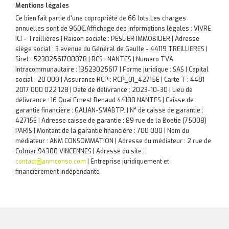
Mentions légales
Ce bien fait partie d'une copropriété de 66 lots.Les charges
annuelles sont de 960€.
Affichage des informations légales : VIVRE
ICI - Treillières | Raison sociale : PESLIER IMMOBILIER | Adresse
siège social : 3 avenue du Général de Gaulle - 44119 TREILLIERES |
Siret : 52302561700078 | RCS : NANTES | Numero TVA
Intracommunautaire : 13523025617 | Forme juridique : SAS | Capital
social : 20 000 | Assurance RCP : RCP_01_42715E |
Carte T : 4401
2017 000 022 128 | Date de délivrance : 2023-10-30 | Lieu de
délivrance : 16 Quai Ernest Renaud 44100 NANTES | Caisse de
garantie financière : GALIAN-SMABTP. | N° de caisse de garantie :
42715E | Adresse caisse de garantie : 89 rue de la Boetie (75008)
PARIS | Montant de la garantie financière : 700 000 | Nom du
médiateur : ANM CONSOMMATION | Adresse du médiateur : 2 rue de
Colmar 94300 VINCENNES | Adresse du site :
contact@anmconso.com
|
Entreprise juridiquement et
financièrement indépendante