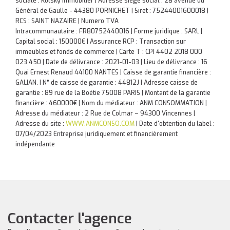
sociale : Kolsky Immobilier | Adresse siège social : 28 avenue du
Général de Gaulle - 44380 PORNICHET | Siret : 75244001600018 |
RCS : SAINT NAZAIRE | Numero TVA
Intracommunautaire : FR80752440016 | Forme juridique : SARL |
Capital social : 150000€ | Assurance RCP : Transaction sur
immeubles et fonds de commerce |
Carte T : CPI 4402 2018 000
023 450 | Date de délivrance : 2021-01-03 | Lieu de délivrance : 16
Quai Ernest Renaud 44100 NANTES | Caisse de garantie financière :
GALIAN. | N° de caisse de garantie : 44812J | Adresse caisse de
garantie : 89 rue de la Boétie 75008 PARIS | Montant de la garantie
financière : 460000€ | Nom du médiateur : ANM CONSOMMATION |
Adresse du médiateur : 2 Rue de Colmar – 94300 Vincennes |
Adresse du site :
WWW.ANMCONSO.COM
| Date d'obtention du label :
07/04/2023
Entreprise juridiquement et financièrement
indépendante
Contacter l'agence