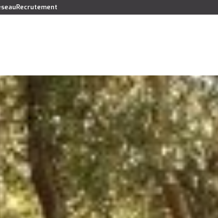
réseau
Recrutement
Vendre
Acheter
Louer
Faire gérer
Syndic
Lo