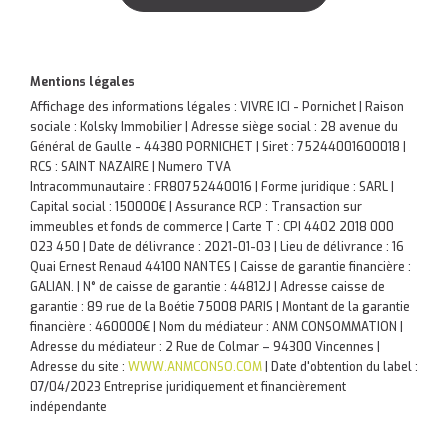
Mentions légales
Affichage des informations légales : VIVRE ICI - Pornichet | Raison
sociale : Kolsky Immobilier | Adresse siège social : 28 avenue du
Général de Gaulle - 44380 PORNICHET | Siret : 75244001600018 |
RCS : SAINT NAZAIRE | Numero TVA
Intracommunautaire : FR80752440016 | Forme juridique : SARL |
Capital social : 150000€ | Assurance RCP : Transaction sur
immeubles et fonds de commerce |
Carte T : CPI 4402 2018 000
023 450 | Date de délivrance : 2021-01-03 | Lieu de délivrance : 16
Quai Ernest Renaud 44100 NANTES | Caisse de garantie financière :
GALIAN. | N° de caisse de garantie : 44812J | Adresse caisse de
garantie : 89 rue de la Boétie 75008 PARIS | Montant de la garantie
financière : 460000€ | Nom du médiateur : ANM CONSOMMATION |
Adresse du médiateur : 2 Rue de Colmar – 94300 Vincennes |
Adresse du site :
WWW.ANMCONSO.COM
| Date d'obtention du label :
07/04/2023
Entreprise juridiquement et financièrement
indépendante