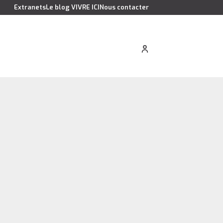
Extranets
Le blog VIVRE ICI
Nous contacter
cation saisonnière
Estimer votre bien