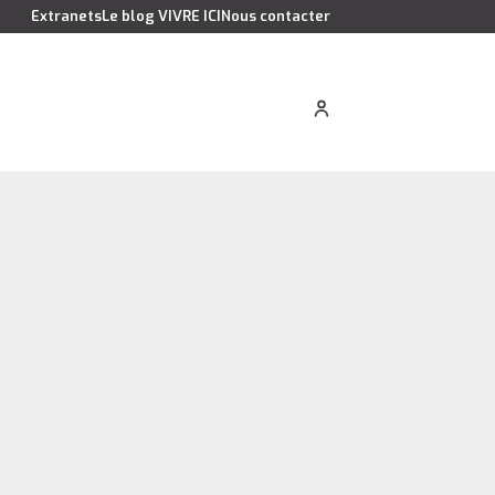
Extranets
Le blog VIVRE ICI
Nous contacter
cation saisonnière
Estimer votre bien