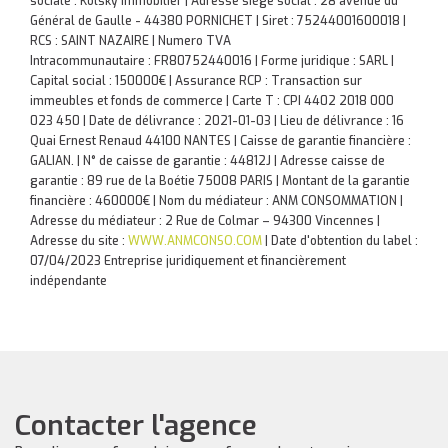
sociale : Kolsky Immobilier | Adresse siège social : 28 avenue du
Général de Gaulle - 44380 PORNICHET | Siret : 75244001600018 |
RCS : SAINT NAZAIRE | Numero TVA
Intracommunautaire : FR80752440016 | Forme juridique : SARL |
Capital social : 150000€ | Assurance RCP : Transaction sur
immeubles et fonds de commerce |
Carte T : CPI 4402 2018 000
023 450 | Date de délivrance : 2021-01-03 | Lieu de délivrance : 16
Quai Ernest Renaud 44100 NANTES | Caisse de garantie financière :
GALIAN. | N° de caisse de garantie : 44812J | Adresse caisse de
garantie : 89 rue de la Boétie 75008 PARIS | Montant de la garantie
financière : 460000€ | Nom du médiateur : ANM CONSOMMATION |
Adresse du médiateur : 2 Rue de Colmar – 94300 Vincennes |
Adresse du site :
WWW.ANMCONSO.COM
| Date d'obtention du label :
07/04/2023
Entreprise juridiquement et financièrement
indépendante
Contacter l'agence