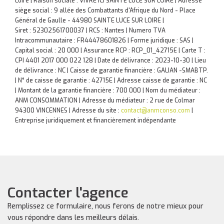
Loire | Raison sociale : VIVRE ICI SAINTE LUCE SUR LOIRE | Adresse
siège social : 9 allée des Combattants d'Afrique du Nord - Place
Général de Gaulle - 44980 SAINTE LUCE SUR LOIRE |
Siret : 52302561700037 | RCS : Nantes | Numero TVA
Intracommunautaire : FR44478601826 | Forme juridique : SAS |
Capital social : 20 000 | Assurance RCP : RCP_01_42715E |
Carte T :
CPI 4401 2017 000 022 128 | Date de délivrance : 2023-10-30 | Lieu
de délivrance : NC | Caisse de garantie financière : GALIAN -SMABTP.
| N° de caisse de garantie : 42715E | Adresse caisse de garantie : NC
| Montant de la garantie financière : 700 000 | Nom du médiateur :
ANM CONSOMMATION | Adresse du médiateur : 2 rue de Colmar
94300 VINCENNES | Adresse du site :
contact@anmconso.com
|
Entreprise juridiquement et financièrement indépendante
Contacter l'agence
Remplissez ce formulaire, nous ferons de notre mieux pour
vous répondre dans les meilleurs délais.