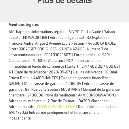
Plus de détails
Mentions légales
Affichage des informations légales : VIVRE ICI - La Baule | Raison
sociale : FK IMMOBILIER | Adresse siège social : 32 Esplanade
François André, Angle 2 Avenue Louis Pasteur - 44500 LA BAULE |
Siret : 83023607100015 | RCS : SAINT NAZAIRE | Numero TVA
Intracommunautaire : FR37830236071 | Forme juridique : SARL |
Capital social : 10000€ | Assurance RCP : Transaction sur
immeubles et fonds de commerce |
Carte T : CPI 4402 2017 000 021
171 | Date de délivrance : 2020-09-07 | Lieu de délivrance : 16 Quai
Ernest Renaud 44100 NANTES | Caisse de garantie financière :
GALIAN. | N° de caisse de garantie : 120608V | Adresse caisse de
garantie : 89, Rue de la Boetie 75008 PARIS | Montant de la garantie
financière : 340000€ | Nom du médiateur : ANM CONSOMMATION |
Adresse du médiateur : 2 Rue de Colmar – 94300 Vincennes |
Adresse du site :
WWW.ANMCONSO.COM
| Date d'obtention du label :
13/04/2023
Entreprise juridiquement et financièrement
indépendante