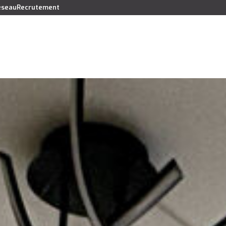
réseau
Recrutement
Vendre
Acheter
Louer
Faire gérer
Syndic
Lo