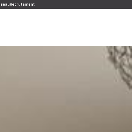
réseau
Recrutement
Vendre
Acheter
Louer
Faire gérer
Syndic
Lo