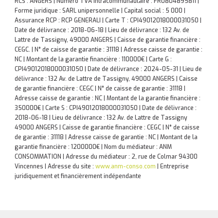
RCS : ANGERS | Numero TVA Intracommunautaire : FR0804895811 |
Forme juridique : SARL unipersonnelle | Capital social : 5 000 |
Assurance RCP : RCP GENERALI |
Carte T : CPI49012018000031050 |
Date de délivrance : 2018-06-18 | Lieu de délivrance : 132 Av. de
Lattre de Tassigny, 49000 ANGERS | Caisse de garantie financière :
CEGC. | N° de caisse de garantie : 31118 | Adresse caisse de garantie :
NC | Montant de la garantie financière : 110000€ | Carte G :
CPI49012018000031050 | Date de délivrance : 2024-05-31 | Lieu de
délivrance : 132 Av. de Lattre de Tassigny, 49000 ANGERS | Caisse
de garantie financière : CEGC | N° de caisse de garantie : 31118 |
Adresse caisse de garantie : NC | Montant de la garantie financière :
350000€ | Carte S : CPI49012018000031050 | Date de délivrance :
2018-06-18 | Lieu de délivrance : 132 Av. de Lattre de Tassigny
49000 ANGERS | Caisse de garantie financière : CEGC | N° de caisse
de garantie : 31118 | Adresse caisse de garantie : NC | Montant de la
garantie financière : 1200000€ | Nom du médiateur : ANM
CONSOMMATION | Adresse du médiateur : 2, rue de Colmar 94300
Vincennes | Adresse du site :
www.anm-conso.com
|
Entreprise
juridiquement et financièrement indépendante