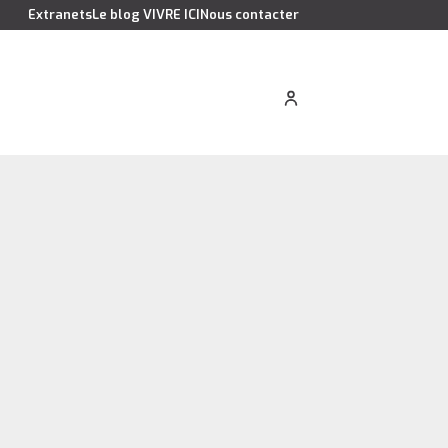
Extranets
Le blog VIVRE ICI
Nous contacter
cation saisonnière
Estimer votre bien