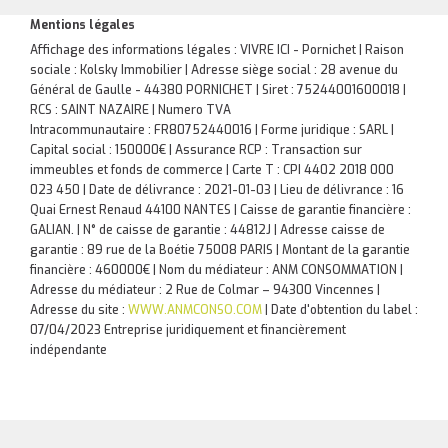
Mentions légales
Affichage des informations légales : VIVRE ICI - Pornichet | Raison
sociale : Kolsky Immobilier | Adresse siège social : 28 avenue du
Général de Gaulle - 44380 PORNICHET | Siret : 75244001600018 |
RCS : SAINT NAZAIRE | Numero TVA
Intracommunautaire : FR80752440016 | Forme juridique : SARL |
Capital social : 150000€ | Assurance RCP : Transaction sur
immeubles et fonds de commerce |
Carte T : CPI 4402 2018 000
023 450 | Date de délivrance : 2021-01-03 | Lieu de délivrance : 16
Quai Ernest Renaud 44100 NANTES | Caisse de garantie financière :
GALIAN. | N° de caisse de garantie : 44812J | Adresse caisse de
garantie : 89 rue de la Boétie 75008 PARIS | Montant de la garantie
financière : 460000€ | Nom du médiateur : ANM CONSOMMATION |
Adresse du médiateur : 2 Rue de Colmar – 94300 Vincennes |
Adresse du site :
WWW.ANMCONSO.COM
| Date d'obtention du label :
07/04/2023
Entreprise juridiquement et financièrement
indépendante