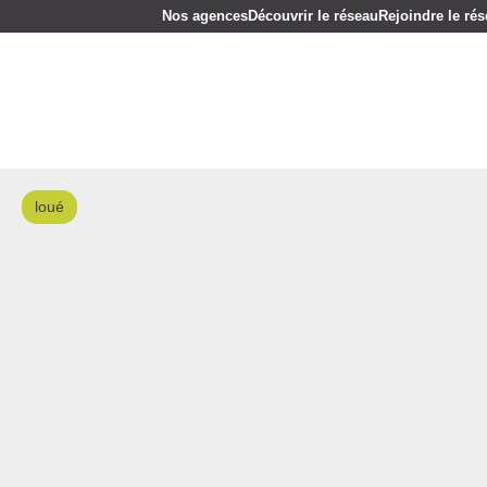
Nos agences
Découvrir le réseau
Rejoindre le ré
loué