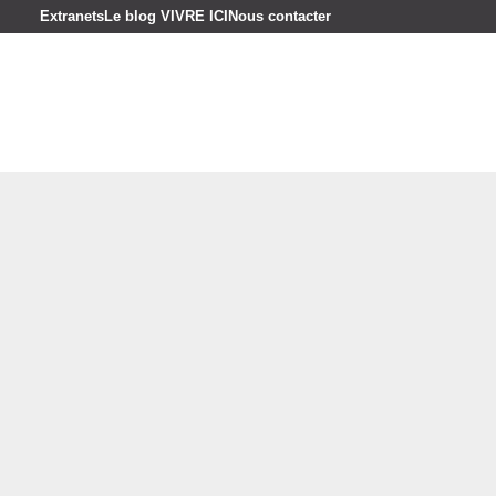
Extranets
Le blog VIVRE ICI
Nous contacter
ocation saisonnière
Estimer votre bien