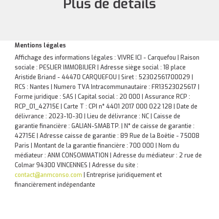
Plus de détails
Mentions légales
Affichage des informations légales : VIVRE ICI - Carquefou | Raison
sociale : PESLIER IMMOBILIER | Adresse siège social : 18 place
Aristide Briand - 44470 CARQUEFOU | Siret : 52302561700029 |
RCS : Nantes | Numero TVA Intracommunautaire : FR13523025617 |
Forme juridique : SAS | Capital social : 20 000 | Assurance RCP :
RCP_01_42715E |
Carte T : CPI n° 4401 2017 000 022 128 | Date de
délivrance : 2023-10-30 | Lieu de délivrance : NC | Caisse de
garantie financière : GALIAN-SMABTP. | N° de caisse de garantie :
42715E | Adresse caisse de garantie : 89 Rue de la Boëtie - 75008
Paris | Montant de la garantie financière : 700 000 | Nom du
médiateur : ANM CONSOMMATION | Adresse du médiateur : 2 rue de
Colmar 94300 VINCENNES | Adresse du site :
contact@anmconso.com
|
Entreprise juridiquement et
financièrement indépendante