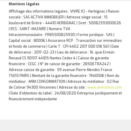
Mentions légales
Affichage des informations légales : VIVRE ICI - Herbignac | Raison
sociale : SAS ACTIVA IMMOBILIER | Adresse siège social : 15
boulevard de Brière - 44410 HERBIGNAC | Siret : 50082593000026
| RCS : SAINT-NAZAIRE | Numero TVA
Intracommunautaire : FR85500825930 | Forme juridique : SAS |
Capital social : 8000€ | Assurance RCP : Transaction sur immeubles
et fonds de commerce |
Carte T : CPI 4402 2017 000 018 561 | Date
de délivrance : 2017-02-23 | Lieu de délivrance : 16, quai Ernest-
Renaud CS 90517 44105 Nantes Cedex 4 | Caisse de garantie
financière : CEGC. | N° de caisse de garantie : 28506TRA242 |
Adresse caisse de garantie : 59 avenue Pierre Mendès France
75013 PARIS | Montant de la garantie financière : 194000€ | Nom du
médiateur : ANM CONSOMMATION | Adresse du médiateur : 02 Rue
de Colmar 94300 Vincennes | Adresse du site :
www.anmconso.com
| Date d'obtention du label : 24/08/2020
Entreprise juridiquement et
financièrement indépendante